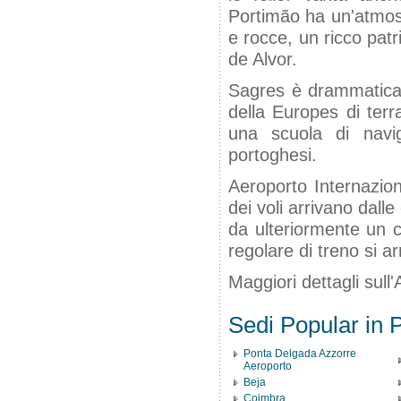
Portimão ha un'atmosf
e rocce, un ricco patr
de Alvor.
Sagres è drammaticame
della Europes di terr
una scuola di navi
portoghesi.
Aeroporto Internazion
dei voli arrivano dalle
da ulteriormente un 
regolare di treno si a
Maggiori dettagli sull'
Sedi Popular in P
Ponta Delgada Azzorre
Aeroporto
Beja
Coimbra