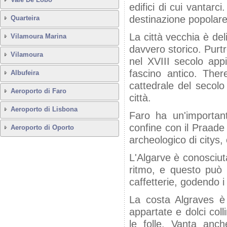
edifici di cui vantarc
destinazione popolare
Quarteira
La città vecchia è deli
Vilamoura Marina
davvero storico. Purt
Vilamoura
nel XVIII secolo appi
fascino antico. The
Albufeira
cattedrale del secolo
Aeroporto di Faro
città.
Aeroporto di Lisbona
Faro ha un'important
confine con il Praad
Aeroporto di Oporto
archeologico di citys
L'Algarve è conosciut
ritmo, e questo può 
caffetterie, godendo i
La costa Algraves è
appartate e dolci coll
le folle. Vanta anch