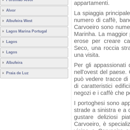
appartamenti.
Alvor
La spiaggia principale
numero di caffè, banca
Albufeira West
Carvoeiro sono numer
Lagos Marina Portugal
Marinha. La maggior p
erose per creare ca
Lagos
Seco, una roccia str
Lagos
una visita.
Albufeira
Per gli appassionati 
nell'ovest del paese.
Praia de Luz
può vedere tracce di 
di caratteristici edif
negozi e i caffè che p
I portoghesi sono appa
strade a sinistra e a 
gustare deliziosi pi
Carvoeiro, è specializ