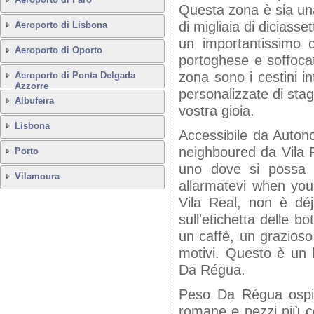
Questa zona è sia un
di migliaia di diciass
Aeroporto di Lisbona
un importantissimo c
Aeroporto di Oporto
portoghese e soffocate
zona sono i cestini in
Aeroporto di Ponta Delgada
Azzorre
personalizzate di stagn
Albufeira
vostra gioia.
Lisbona
Accessibile da Autono
neighboured da Vila Re
Porto
uno dove si possa v
Vilamoura
allarmatevi when you 
Vila Real, non è déjr
sull'etichetta delle b
un caffè, un grazioso 
motivi. Questo è un l
Da Régua.
Peso Da Régua ospita d
romane e pezzi più c