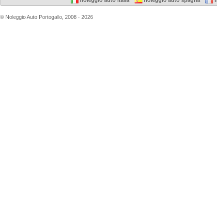
noleggio auto italia
noleggio auto spagna
n
© Noleggio Auto Portogallo, 2008 - 2026