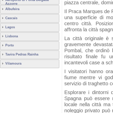
piazza centrale, domin
Azzorre
Albufeira
Il Praca Marques de P
una superficie di mo
Cascais
centro città. Posizi
Lagos
affronta la città spag
Lisbona
La città originale è
gravemente devastat
Porto
Pombal, che ordinò la
Tavira Pedras Rainha
risultato finale fu 
incantevoli case a sch
Vilamoura
I visitatori hanno or
fiume mentre vi gode
servizio di traghetto c
Esplorare i dintorni 
Spagna può essere m
locale nella città ma
noleggio privato può 